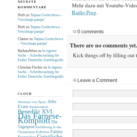
NEUESTE
Mehr dazu mit Youtube-Vide
KOMMENTARE
Radio Prag
.
Herb
zu
Tatjana Goritschewa –
Vetschnaja pamjat‘
Herb
zu
Tatjana Goritschewa –
0 comments
Vetschnaja pamjat‘
Clamor
zu
Tatjana Goritschewa
There are no comments yet.
– Vetschnaja pamjat‘
BarbaraWenz
zu
In eigener
Kick things off by filling out
Sache – Schreibcoaching für
Esther Dieterichs Autobiografie
Christian Fischer
zu
In eigener
Sache – Schreibcoaching für
Esther Dieterichs Autobiografie
Leave a Comment
CLOUD
Alfie
Adrienne von Speyr
Evans
Annunciation
Benedikt XVI.
Das Farnese-
Komplott
Die
Tagespost
Einführung in das
Fatima
Christentum
Erdbeben
Geistliche
Franziskus