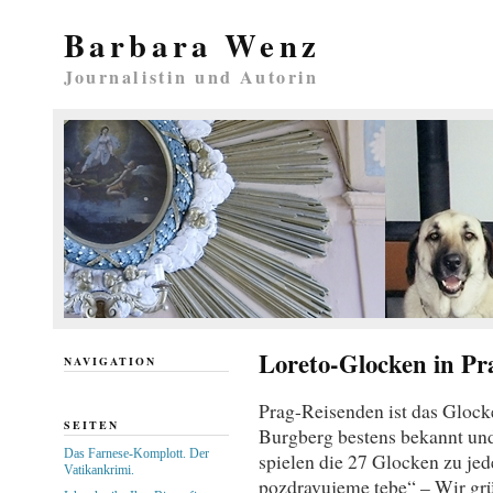
Barbara Wenz
Journalistin und Autorin
Loreto-Glocken in Pra
NAVIGATION
Prag-Reisenden ist das Glock
SEITEN
Burgberg bestens bekannt und 
Das Farnese-Komplott. Der
spielen die 27 Glocken zu jed
Vatikankrimi.
pozdravujeme tebe“ – Wir grü