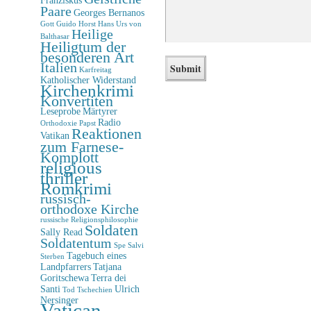
Paare
Georges Bernanos
Gott
Guido Horst
Hans Urs von
Heilige
Balthasar
Heiligtum der
besonderen Art
Italien
Karfreitag
Katholischer Widerstand
Kirchenkrimi
Konvertiten
Leseprobe
Märtyrer
Radio
Orthodoxie
Papst
Reaktionen
Vatikan
zum Farnese-
Komplott
religious
thriller
Romkrimi
russisch-
orthodoxe Kirche
russische Religionsphilosophie
Soldaten
Sally Read
Soldatentum
Spe Salvi
Tagebuch eines
Sterben
Landpfarrers
Tatjana
Goritschewa
Terra dei
Santi
Ulrich
Tod
Tschechien
Nersinger
Vatican-