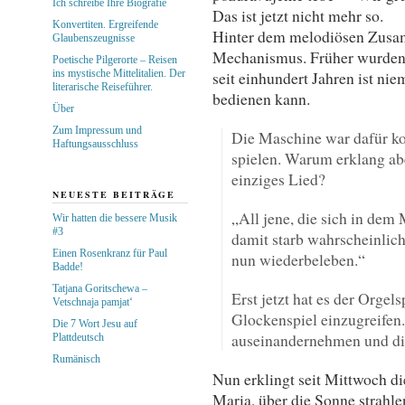
Ich schreibe Ihre Biografie
Das ist jetzt nicht mehr so.
Konvertiten. Ergreifende
Hinter dem melodiösen Zusam
Glaubenszeugnisse
Mechanismus. Früher wurden 
Poetische Pilgerorte – Reisen
ins mystische Mittelitalien. Der
seit einhundert Jahren ist n
literarische Reiseführer.
bedienen kann.
Über
Zum Impressum und
Die Maschine war dafür ko
Haftungsausschluss
spielen. Warum erklang abe
einziges Lied?
NEUESTE BEITRÄGE
„All jene, die sich in dem
Wir hatten die bessere Musik
#3
damit starb wahrscheinlich
Einen Rosenkranz für Paul
nun wiederbeleben.“
Badde!
Tatjana Goritschewa –
Erst jetzt hat es der Orgel
Vetschnaja pamjat‘
Glockenspiel einzugreifen.
Die 7 Wort Jesu auf
auseinandernehmen und die
Plattdeutsch
Rumänisch
Nun erklingt seit Mittwoch 
Maria, über die Sonne strahle