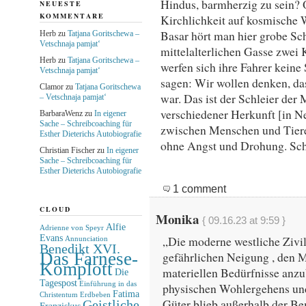
Hindus, barmherzig zu sein? 
NEUESTE
KOMMENTARE
Kirchlichkeit auf kosmische 
Basar hört man hier grobe S
Herb
zu
Tatjana Goritschewa –
Vetschnaja pamjat‘
mittelalterlichen Gasse zwei
Herb
zu
Tatjana Goritschewa –
werfen sich ihre Fahrer kein
Vetschnaja pamjat‘
sagen: Wir wollen denken, da
Clamor
zu
Tatjana Goritschewa
war. Das ist der Schleier de
– Vetschnaja pamjat‘
verschiedener Herkunft [in Ne
BarbaraWenz
zu
In eigener
Sache – Schreibcoaching für
zwischen Menschen und Tiere
Esther Dieterichs Autobiografie
ohne Angst und Drohung. Schl
Christian Fischer
zu
In eigener
Sache – Schreibcoaching für
Esther Dieterichs Autobiografie
1 comment
CLOUD
Monika
{ 09.16.23 at 9:59 }
Alfie
Adrienne von Speyr
Evans
„Die moderne westliche Zivil
Annunciation
Benedikt XVI.
Das Farnese-
gefährlichen Neigung , den 
Komplott
materiellen Bedürfnisse anzub
Die
Tagespost
Einführung in das
physischen Wohlergehens und
Fatima
Christentum
Erdbeben
Güter blieb außerhalb der B
Geistliche
Franziskus