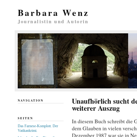
Barbara Wenz
Journalistin und Autorin
Unaufhörlich sucht d
NAVIGATION
weiterer Auszug
SEITEN
In diesem Buch schreibt die 
Das Farnese-Komplott. Der
dem Glauben in vielen verschi
Vatikankrimi.
Dezember 1987 war sie in Nepa