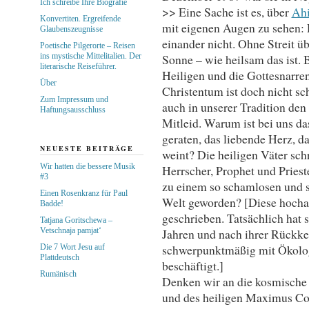
Ich schreibe Ihre Biografie
>> Eine Sache ist es, über
Ah
Konvertiten. Ergreifende
mit eigenen Augen zu sehen: 
Glaubenszeugnisse
einander nicht. Ohne Streit üb
Poetische Pilgerorte – Reisen
ins mystische Mittelitalien. Der
Sonne – wie heilsam das ist.
literarische Reiseführer.
Heiligen und die Gottesnarren
Über
Christentum ist doch nicht sc
Zum Impressum und
auch in unserer Tradition de
Haftungsausschluss
Mitleid. Warum ist bei uns da
geraten, das liebende Herz, d
NEUESTE BEITRÄGE
weint? Die heiligen Väter sch
Wir hatten die bessere Musik
Herrscher, Prophet und Prieste
#3
zu einem so schamlosen und s
Einen Rosenkranz für Paul
Welt geworden? [Diese hochak
Badde!
geschrieben. Tatsächlich hat 
Tatjana Goritschewa –
Vetschnaja pamjat‘
Jahren und nach ihrer Rückke
schwerpunktmäßig mit Ökolo
Die 7 Wort Jesu auf
Plattdeutsch
beschäftigt.]
Rumänisch
Denken wir an die kosmische 
und des heiligen Maximus Con