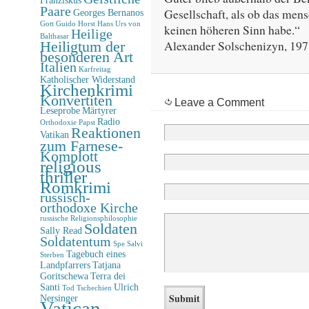
Paare
Gesellschaft, als ob das men
Georges Bernanos
Gott
Guido Horst
Hans Urs von
keinen höheren Sinn habe.“
Heilige
Balthasar
Alexander Solschenizyn, 19
Heiligtum der
besonderen Art
Italien
Karfreitag
Katholischer Widerstand
Kirchenkrimi
Konvertiten
Leave a Comment
Leseprobe
Märtyrer
Radio
Orthodoxie
Papst
Reaktionen
Vatikan
zum Farnese-
Komplott
religious
thriller
Romkrimi
russisch-
orthodoxe Kirche
russische Religionsphilosophie
Soldaten
Sally Read
Soldatentum
Spe Salvi
Tagebuch eines
Sterben
Landpfarrers
Tatjana
Goritschewa
Terra dei
Santi
Ulrich
Tod
Tschechien
Nersinger
Vatican-