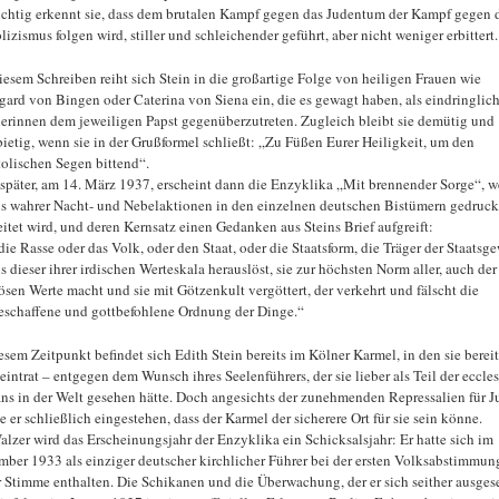
ichtig erkennt sie, dass dem brutalen Kampf gegen das Judentum der Kampf gegen 
lizismus folgen wird, stiller und schleichender geführt, aber nicht weniger erbittert.
iesem Schreiben reiht sich Stein in die großartige Folge von heiligen Frauen wie
gard von Bingen oder Caterina von Siena ein, die es gewagt haben, als eindringlic
rinnen dem jeweiligen Papst gegenüberzutreten. Zugleich bleibt sie demütig und
bietig, wenn sie in der Grußformel schließt: „Zu Füßen Eurer Heiligkeit, um den
olischen Segen bittend“.
 später, am 14. März 1937, erscheint dann die Enzyklika „Mit brennender Sorge“, w
ls wahrer Nacht- und Nebelaktionen in den einzelnen deutschen Bistümern gedruck
eitet wird, und deren Kernsatz einen Gedanken aus Steins Brief aufgreift:
die Rasse oder das Volk, oder den Staat, oder die Staatsform, die Träger der Staatsge
s dieser ihrer irdischen Werteskala herauslöst, sie zur höchsten Norm aller, auch der
iösen Werte macht und sie mit Götzenkult vergöttert, der verkehrt und fälscht die
eschaffene und gottbefohlene Ordnung der Dinge.“
esem Zeitpunkt befindet sich Edith Stein bereits im Kölner Karmel, in den sie bereit
eintrat – entgegen dem Wunsch ihres Seelenführers, der sie lieber als Teil der eccles
ans in der Welt gesehen hätte. Doch angesichts der zunehmenden Repressalien für 
e er schließlich eingestehen, dass der Karmel der sicherere Ort für sie sein könne.
alzer wird das Erscheinungsjahr der Enzyklika ein Schicksalsjahr: Er hatte sich im
ber 1933 als einziger deutscher kirchlicher Führer bei der ersten Volksabstimmun
r Stimme enthalten. Die Schikanen und die Überwachung, der er sich seither ausgese