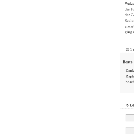
Walze
die F
der G
Seelen
erwar
ging 
1 
Beate
Danke
Rapha
besch
Le