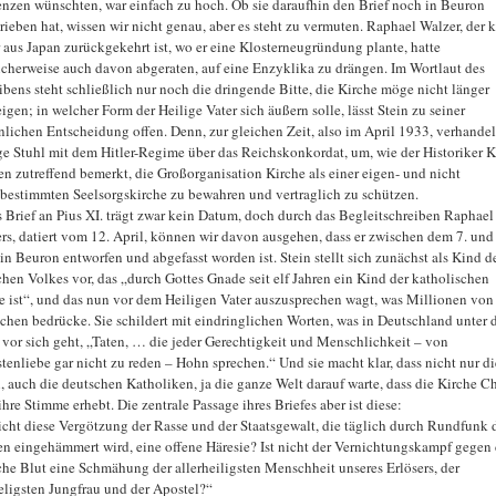
nzen wünschten, war einfach zu hoch. Ob sie daraufhin den Brief noch in Beuron
rieben hat, wissen wir nicht genau, aber es steht zu vermuten. Raphael Walzer, der 
 aus Japan zurückgekehrt ist, wo er eine Klosterneugründung plante, hatte
cherweise auch davon abgeraten, auf eine Enzyklika zu drängen. Im Wortlaut des
ibens steht schließlich nur noch die dringende Bitte, die Kirche möge nicht länger
igen; in welcher Form der Heilige Vater sich äußern solle, lässt Stein zu seiner
nlichen Entscheidung offen. Denn, zur gleichen Zeit, also im April 1933, verhandel
ge Stuhl mit dem Hitler-Regime über das Reichskonkordat, um, wie der Historiker 
n zutreffend bemerkt, die Großorganisation Kirche als einer eigen- und nicht
bestimmten Seelsorgskirche zu bewahren und vertraglich zu schützen.
s Brief an Pius XI. trägt zwar kein Datum, doch durch das Begleitschreiben Raphael
rs, datiert vom 12. April, können wir davon ausgehen, dass er zwischen dem 7. und
 in Beuron entworfen und abgefasst worden ist. Stein stellt sich zunächst als Kind d
chen Volkes vor, das „durch Gottes Gnade seit elf Jahren ein Kind der katholischen
e ist“, und das nun vor dem Heiligen Vater auszusprechen wagt, was Millionen von
chen bedrücke. Sie schildert mit eindringlichen Worten, was in Deutschland unter 
 vor sich geht, „Taten, … die jeder Gerechtigkeit und Menschlichkeit – von
tenliebe gar nicht zu reden – Hohn sprechen.“ Und sie macht klar, dass nicht nur di
, auch die deutschen Katholiken, ja die ganze Welt darauf warte, dass die Kirche Ch
ihre Stimme erhebt. Die zentrale Passage ihres Briefes aber ist diese:
nicht diese Vergötzung der Rasse und der Staatsgewalt, die täglich durch Rundfunk 
n eingehämmert wird, eine offene Häresie? Ist nicht der Vernichtungskampf gegen 
che Blut eine Schmähung der allerheiligsten Menschheit unseres Erlösers, der
seligsten Jungfrau und der Apostel?“