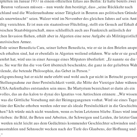
ipfelten im Januar 1937 in einem offiziellen Erlass aus Berlin: Er hatte bereits zwei
 Beuron verlassen müssen – nun wurde ihm bestätigt, dass „seine Rückkehr nach
chland und die Wiederaufnahme seiner Tätigkeit in Beuron aus politischen Gründ
als unerwünscht“ seien. Walzer wird im November des gleichen Jahres auf sein Amt
tig verzichten. Er ist nun ein staatenloser Flüchtling, stellt ein Gesuch auf Erhalt 
ösischen Staatsbürgerschaft, muss schließlich auch aus Frankreich anlässlich der
chen Invasion fliehen, erhält aber in Algerien eine neue Aufgabe als Militärgeistlich
ranzösischen Armee.
ode seiner Benedicta Cara, seiner lieben Benedicta, wie er sie in den Briefen anspr
ch erhalten sind, hat er ebenfalls in Algerien weilend erfahren. Wie sehr er sie gesc
erehrt hat, wird uns in einer Aussage eines Mitpaters überliefert: „Er nannte sie die
ns. Sie war für ihn die von Gott überreich beschenkte, die ganz in der geliebten Wah
ilende, die betende Philosophin, das Gebet in Person.“
Seligsprechung hat er nicht mehr erlebt und wohl auch gar nicht in Betracht gezoge
 Stellungnahme zur ihrer Persönlichkeit verrät, die Mitte der Vierziger Jahre währe
 USA-Aufenthaltes entstanden sein muss. Ihr Martyrium bezeichnet er darin als ein
volles, das an das kalon to dynai des Ignatius von Antiochien erinnere. „Wir wissen
, was die Göttliche Vorsehung mit der Heimgegangenen vorhat. Wird sie eines Tage
ltäre der Kirche erhoben werden oder nur als ideale Persönlichkeit in die Geschicht
hen? Ich würde mich nicht wundern, wenn es beim Letzteren bliebe. Eines wird im
bleiben: ihr Bild, ihr Beten und Arbeiten, ihr Schweigen und Leiden, ihr letzter Ga
 werden nicht leicht aus dem Gedächtnis kommender Geschlechter schwinden und s
 ausstrahlen und Sehnsucht wecken nach der Tiefe des Glaubens, der Hoffnung und 
.“