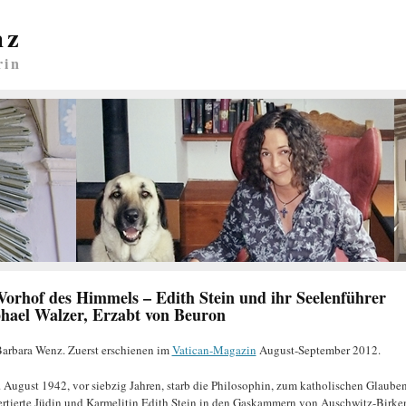
nz
rin
Vorhof des Himmels – Edith Stein und ihr Seelenführer
hael Walzer, Erzabt von Beuron
arbara Wenz. Zuerst erschienen im
Vatican-Magazin
August-September 2012.
 August 1942, vor siebzig Jahren, starb die Philosophin, zum katholischen Glaube
rtierte Jüdin und Karmelitin Edith Stein in den Gaskammern von Auschwitz-Birke