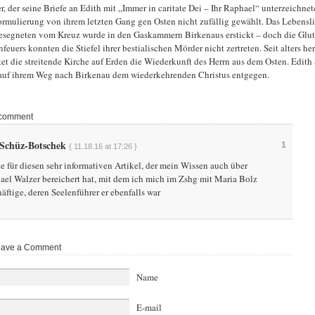
r, der seine Briefe an Edith mit „Immer in caritate Dei – Ihr Raphael“ unterzeichnete
ormulierung von ihrem letzten Gang gen Osten nicht zufällig gewählt. Das Lebensli
esegneten vom Kreuz wurde in den Gaskammern Birkenaus erstickt – doch die Glut 
feuers konnten die Stiefel ihrer bestialischen Mörder nicht zertreten. Seit alters her
tet die streitende Kirche auf Erden die Wiederkunft des Herrn aus dem Osten. Edith 
auf ihrem Weg nach Birkenau dem wiederkehrenden Christus entgegen.
comment
 Schüz-Botschek
1
{ 11.18.16 at 17:26 }
 für diesen sehr informativen Artikel, der mein Wissen auch über
el Walzer bereichert hat, mit dem ich mich im Zshg mit Maria Bolz
äftige, deren Seelenführer er ebenfalls war
ave a Comment
Name
E-mail