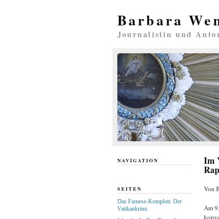
Barbara We
Journalistin und Auto
Im 
NAVIGATION
Rap
Von B
SEITEN
Das Farnese-Komplott. Der
Am 9.
Vatikankrimi.
konve