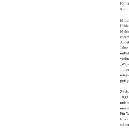
Hells
Katho
Mit d
Hilde
Mahne
ehrer
Apost
Jahre
mitte
verbr
„Wer 
…. au
relig
gottg
Zu di
1933 
milit
musst
Für W
Novem
seine