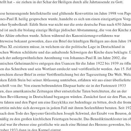
tellt hat – sie ziehen in der Schar der Heiligen durch alle Jahrtausende zu Gott.
iese herausragende Intellektuelle und glühende Konvertitin im Jahre 1998 von Paps
nes-Paul II. heilig gesprochen wurde, handelte es sich um einen einzigartigen Vor
oher Symbolkraft: Edith Stein war nicht nur die erste deutsche Frau nach 650 Jahren
nd ist auch die bislang einzige Heilige jüdischer Abstammung, die von der Kirche 
der Altäre erhoben wurde. Schon während des Kanonisierungsverfahrens war
hteweise bekannt geworden, dass ein Brief der künftigen Heiligen aus dem Jahre 1
 Pius XI. existieren müsse, in welchem sie die politische Lage in Deutschland in
ischen Worten schilderte und das anhaltende Schweigen der Kirche dazu beklagte. 
nach der außergewöhnlichen Anordnung von Johannes-Paul II. im Jahre 2002, die
anischen Geheimarchive entgegen den Usancen für die Jahre 1922 bis 1939 zu öffn
en das Schreiben und sein Wortlaut entdeckt und veröffentlicht werden. Am 15. Fe
erschien dieser Brief in erster Veröffentlichung bei der Tageszeitung Die Welt. Wel
ken Edith Stein bei seiner Abfassung umtrieben, erfahren wir aus einer überliefert
chrift von ihr: Von einem befreundeten Ehepaar hatte sie in der Fastenzeit 1933
ren, dass amerikanische Zeitungen über entsetzliche Taten berichteten, die an der
chen Bevölkerung in Deutschland begangen würden. Zunächst fasst sie den Plan, n
u fahren und den Papst um eine Enzyklika zur Judenfrage zu bitten, doch die fro
rtitin möchte sich deswegen in jedem Fall mit ihrem Seelenführer beraten. Seit 192
 nach dem Tode des Speyerer Geistlichen Joseph Schwind, der Erzabt von Beuron, d
mäßig zu den großen kirchlichen Feiertagen besucht. Das Benediktinerkloster im o
tal war ihr ebenso eine geistliche wie auch eine Heimat des Herzens geworden, bis 
tober 1933 dann in den Karmel eintrat.