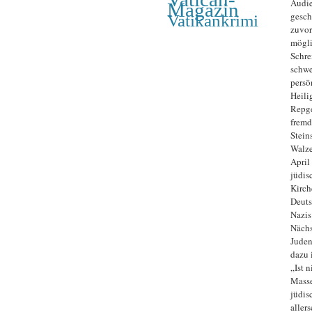
Audie
Magazin
gesch
Vatikankrimi
zuvor
mögli
Schre
schwe
persö
Heili
Repge
fremd
Stein
Walze
April
jüdis
Kirch
Deuts
Nazis
Nächs
Juden
dazu 
„Ist 
Masse
jüdis
aller