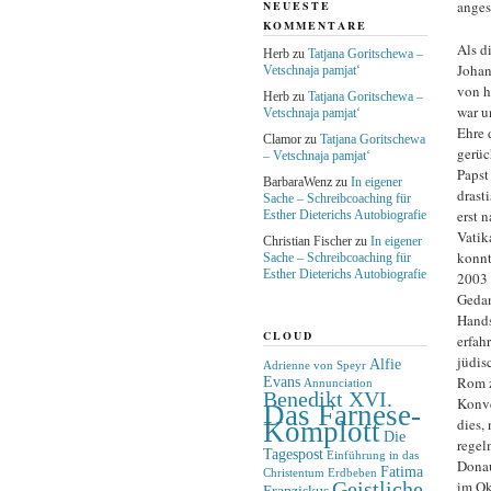
anges
NEUESTE
KOMMENTARE
Als d
Herb
zu
Tatjana Goritschewa –
Johan
Vetschnaja pamjat‘
von h
Herb
zu
Tatjana Goritschewa –
war u
Vetschnaja pamjat‘
Ehre 
Clamor
zu
Tatjana Goritschewa
gerüc
– Vetschnaja pamjat‘
Papst
BarbaraWenz
zu
In eigener
drast
Sache – Schreibcoaching für
erst 
Esther Dieterichs Autobiografie
Vatik
Christian Fischer
zu
In eigener
konnt
Sache – Schreibcoaching für
Esther Dieterichs Autobiografie
2003 
Gedan
Hands
CLOUD
erfah
jüdis
Alfie
Adrienne von Speyr
Evans
Rom z
Annunciation
Benedikt XVI.
Konve
Das Farnese-
dies,
Komplott
Die
regel
Tagespost
Einführung in das
Donau
Fatima
Christentum
Erdbeben
Geistliche
im Ok
Franziskus