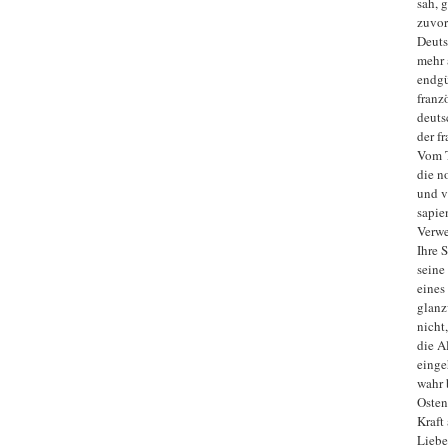
sah, g
zuvor
Deuts
mehr 
endgül
franz
deuts
der f
Vom T
die no
und v
sapie
Verwe
Ihre 
seine
eines
glanz
nicht
die A
einge
wahr 
Osten
Kraft
Liebe