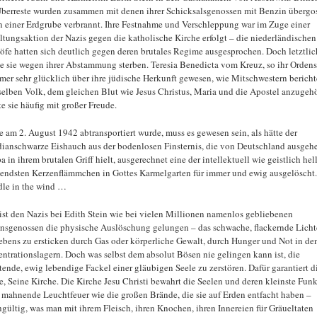
Überreste wurden zusammen mit denen ihrer Schicksalsgenossen mit Benzin übergo
n einer Erdgrube verbrannt. Ihre Festnahme und Verschleppung war im Zuge einer
ltungsaktion der Nazis gegen die katholische Kirche erfolgt – die niederländischen
öfe hatten sich deutlich gegen deren brutales Regime ausgesprochen. Doch letztlic
e sie wegen ihrer Abstammung sterben. Teresia Benedicta vom Kreuz, so ihr Orden
mmer sehr glücklich über ihre jüdische Herkunft gewesen, wie Mitschwestern bericht
elben Volk, dem gleichen Blut wie Jesus Christus, Maria und die Apostel anzugehö
te sie häufig mit großer Freude.
ie am 2. August 1942 abtransportiert wurde, muss es gewesen sein, als hätte der
dianschwarze Eishauch aus der bodenlosen Finsternis, die von Deutschland ausgeh
 in ihrem brutalen Griff hielt, ausgerechnet eine der intellektuell wie geistlich hel
endsten Kerzenflämmchen in Gottes Karmelgarten für immer und ewig ausgelöscht.
dle in the wind …
ist den Nazis bei Edith Stein wie bei vielen Millionen namenlos gebliebenen
nsgenossen die physische Auslöschung gelungen – das schwache, flackernde Lich
ebens zu ersticken durch Gas oder körperliche Gewalt, durch Hunger und Not in de
ntrationslagern. Doch was selbst dem absolut Bösen nie gelingen kann ist, die
tende, ewig lebendige Fackel einer gläubigen Seele zu zerstören. Dafür garantiert d
e, Seine Kirche. Die Kirche Jesu Christi bewahrt die Seelen und deren kleinste Fun
 mahnende Leuchtfeuer wie die großen Brände, die sie auf Erden entfacht haben –
hgültig, was man mit ihrem Fleisch, ihren Knochen, ihren Innereien für Gräueltaten