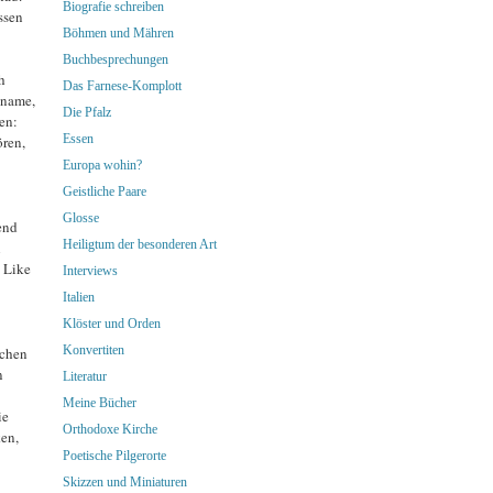
Biografie schreiben
ssen
Böhmen und Mähren
Buchbesprechungen
h
Das Farnese-Komplott
sname,
Die Pfalz
en:
Essen
ren,
Europa wohin?
Geistliche Paare
Glosse
end
Heiligtum der besonderen Art
l
 Like
Interviews
Italien
Klöster und Orden
Konvertiten
tchen
n
Literatur
Meine Bücher
ie
Orthodoxe Kirche
ken,
Poetische Pilgerorte
Skizzen und Miniaturen