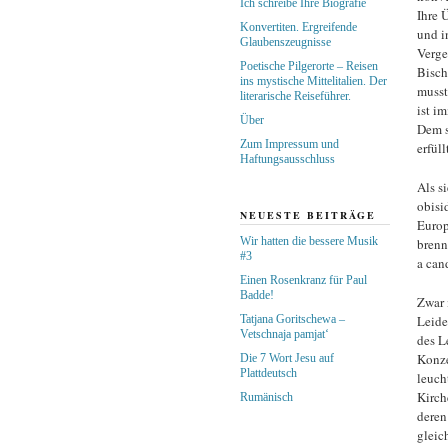
Ich schreibe Ihre Biografie
Ihre 
Konvertiten. Ergreifende
und i
Glaubenszeugnisse
Verge
Poetische Pilgerorte – Reisen
Bisch
ins mystische Mittelitalien. Der
musst
literarische Reiseführer.
ist i
Über
Dem s
Zum Impressum und
erfüll
Haftungsausschluss
Als s
obisi
NEUESTE BEITRÄGE
Europa
Wir hatten die bessere Musik
brenn
#3
a can
Einen Rosenkranz für Paul
Badde!
Zwar 
Tatjana Goritschewa –
Leide
Vetschnaja pamjat‘
des L
Konze
Die 7 Wort Jesu auf
Plattdeutsch
leuch
Kirch
Rumänisch
deren
gleic