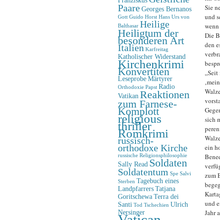
Paare
Sie n
Georges Bernanos
und s
Gott
Guido Horst
Hans Urs von
Heilige
wenn 
Balthasar
Heiligtum der
Die B
besonderen Art
den e
Italien
Karfreitag
verbr
Katholischer Widerstand
Kirchenkrimi
bespr
Konvertiten
„Seit
Leseprobe
Märtyrer
‚mein
Radio
Orthodoxie
Papst
Walze
Reaktionen
Vatikan
vorst
zum Farnese-
Komplott
Gegen
religious
sich 
thriller
peren
Romkrimi
Walze
russisch-
orthodoxe Kirche
ein h
Bened
russische Religionsphilosophie
Soldaten
Sally Read
verfü
Soldatentum
Spe Salvi
zum E
Tagebuch eines
Sterben
begegn
Landpfarrers
Tatjana
Karta
Goritschewa
Terra dei
und ei
Santi
Ulrich
Tod
Tschechien
Nersinger
Jahr 
Vatican-