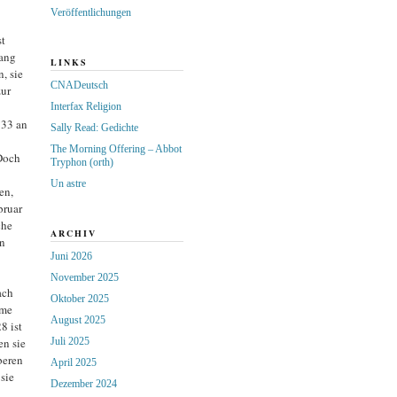
Veröffentlichungen
t
gang
LINKS
, sie
CNADeutsch
zur
Interfax Religion
933 an
Sally Read: Gedichte
The Morning Offering – Abbot
Doch
Tryphon (orth)
Un astre
en,
bruar
che
ARCHIV
en
Juni 2026
November 2025
ach
Oktober 2025
mme
August 2025
8 ist
en sie
Juli 2025
beren
April 2025
sie
Dezember 2024