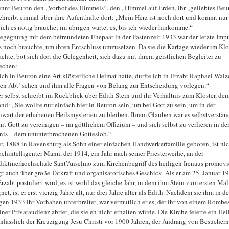
ennt Beuron den „Vorhof des Himmels“, den „Himmel auf Erden, ihr „geliebtes Beu
chreibt einmal über ihre Aufenthalte dort: „Mein Herz ist noch dort und kommt nur 
ich es nötig brauche; im übrigen wartet es, bis ich wieder hinkomme.“
egegnung mit dem befreundeten Ehepaar in der Fastenzeit 1933 war der letzte Impu
s noch brauchte, um ihren Entschluss umzusetzen. Da sie die Kartage wieder im Klo
achte, bot sich dort die Gelegenheit, sich dazu mit ihrem geistlichen Begleiter zu
echen:
 ich in Beuron eine Art klösterliche Heimat hatte, durfte ich in Erzabt Raphael Walz
en Abt’ sehen und ihm alle Fragen von Belang zur Entscheidung vorlegen.“
r selbst schreibt im Rückblick über Edith Stein und ihr Verhältnis zum Kloster, dem
and: „Sie wollte nur einfach hier in Beuron sein, um bei Gott zu sein, um in der
wart der erhabenen Heilsmysterien zu bleiben. Ihrem Glauben war es selbstverständ
mit Gott zu vereinigen – im göttlichem Offizium – und sich selbst zu verlieren in der
nis – dem ununterbrochenen Gotteslob.“
r, 1888 in Ravensburg als Sohn einer einfachen Handwerkerfamilie geboren, ist nic
ochintelligenter Mann, der 1914, ein Jahr nach seiner Priesterweihe, an der
iktinerhochschule Sant’Anselmo zum Kirchenbegriff des heiligen Irenäus promovie
gt auch über große Tatkraft und organisatorisches Geschick. Als er am 25. Januar 1
rzabt postuliert wird, es ist wohl das gleiche Jahr, in dem ihm Stein zum ersten Mal
et, ist er erst vierzig Jahre alt, nur drei Jahre älter als Edith. Nachdem sie ihm in d
gen 1933 ihr Vorhaben unterbreitet, war vermutlich er es, der ihr von einem Rombe
ner Privataudienz abriet, die sie eh nicht erhalten würde. Die Kirche feierte ein Hei
anlässlich der Kreuzigung Jesu Christi vor 1900 Jahren, der Andrang von Besuchern