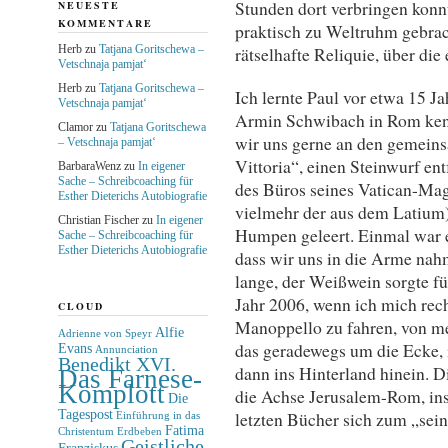
Stunden dort verbringen konn
NEUESTE
KOMMENTARE
praktisch zu Weltruhm gebrach
Herb
zu
Tatjana Goritschewa –
rätselhafte Reliquie, über die
Vetschnaja pamjat‘
Herb
zu
Tatjana Goritschewa –
Ich lernte Paul vor etwa 15 
Vetschnaja pamjat‘
Armin Schwibach in Rom kenn
Clamor
zu
Tatjana Goritschewa
wir uns gerne an den gemeins
– Vetschnaja pamjat‘
Vittoria“, einen Steinwurf en
BarbaraWenz
zu
In eigener
Sache – Schreibcoaching für
des Büros seines Vatican-Ma
Esther Dieterichs Autobiografie
vielmehr der aus dem Latium)
Christian Fischer
zu
In eigener
Humpen geleert. Einmal war es
Sache – Schreibcoaching für
Esther Dieterichs Autobiografie
dass wir uns in die Arme nah
lange, der Weißwein sorgte fü
Jahr 2006, wenn ich mich recht
CLOUD
Manoppello zu fahren, von m
Alfie
Adrienne von Speyr
das geradewegs um die Ecke, 
Evans
Annunciation
Benedikt XVI.
dann ins Hinterland hinein. 
Das Farnese-
Komplott
die Achse Jerusalem-Rom, inso
Die
Tagespost
letzten Bücher sich zum „sei
Einführung in das
Fatima
Christentum
Erdbeben
Geistliche
Franziskus