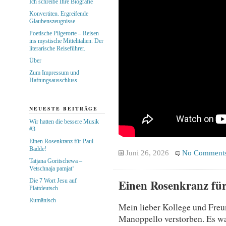
Ich schreibe Ihre Biografie
Konvertiten. Ergreifende
Glaubenszeugnisse
Poetische Pilgerorte – Reisen
ins mystische Mittelitalien. Der
literarische Reiseführer.
Über
Zum Impressum und
Haftungsausschluss
NEUESTE BEITRÄGE
Wir hatten die bessere Musik
#3
Einen Rosenkranz für Paul
Badde!
Juni 26, 2026
No Comment
Tatjana Goritschewa –
Vetschnaja pamjat‘
Einen Rosenkranz für
Die 7 Wort Jesu auf
Plattdeutsch
Rumänisch
Mein lieber Kollege und Freun
Manoppello verstorben. Es war