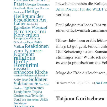
Inzwischen haben die Kolleg
Paare
Georges Bernanos
Alan Posener für die WELT
z
Gott
Guido Horst
Hans Urs von
Heilige
Balthasar
verfasst.
Heiligtum der
besonderen Art
Italien
Paul pflegte mir jedes Jahr
Karfreitag
Katholischer Widerstand
einen Glückwunsch zusammen
Kirchenkrimi
Konvertiten
Leseprobe
Märtyrer
Dieses Jahr kann er das leider
Radio
Orthodoxie
Papst
ihm jetzt gut geht, bin ich unt
Reaktionen
Vatikan
zum Farnese-
Die Beisetzung ist am Samsta
Komplott
stimmiger sein. Würde ich noc
religious
thriller
es war ja praktisch um die Ec
Romkrimi
russisch-
orthodoxe Kirche
Möge die Erde dir leicht sein, 
russische Religionsphilosophie
Soldaten
Sally Read
November 11, 2025
No Co
Soldatentum
Spe Salvi
Tagebuch eines
Sterben
Landpfarrers
Tatjana
Goritschewa
Terra dei
Tatjana Goritschewa 
Santi
Ulrich
Tod
Tschechien
Nersinger
Vatican-